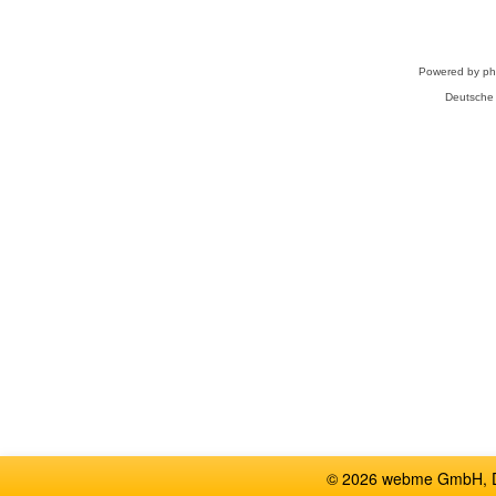
Powered by
p
Deutsche
© 2026 webme GmbH, De