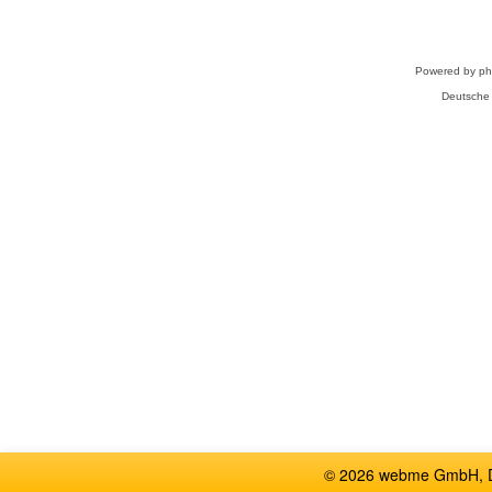
Powered by
p
Deutsche
© 2026 webme GmbH, De