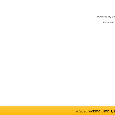
Powered by
p
Deutsche
© 2026 webme GmbH, De