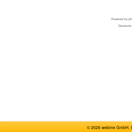
Powered by
p
Deutsche
© 2026 webme GmbH, De