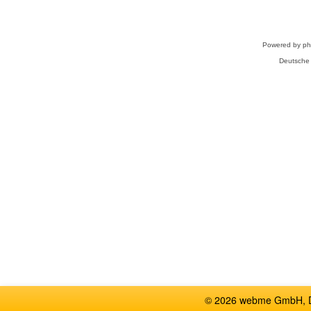
Powered by
p
Deutsche
© 2026 webme GmbH, De