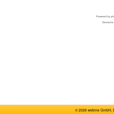
Powered by
p
Deutsche
© 2026 webme GmbH, De