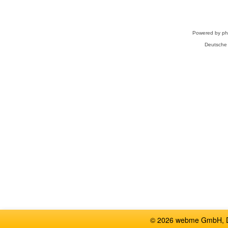
Powered by
p
Deutsche
© 2026 webme GmbH, De