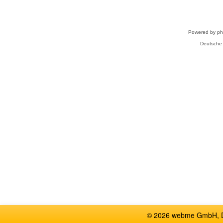
Powered by
p
Deutsche
© 2026 webme GmbH, De