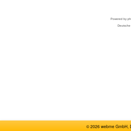
Powered by
p
Deutsche
© 2026 webme GmbH, De