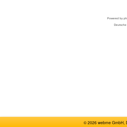
Powered by
p
Deutsche
© 2026 webme GmbH, De