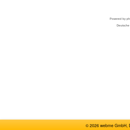
Powered by
p
Deutsche
© 2026 webme GmbH, De