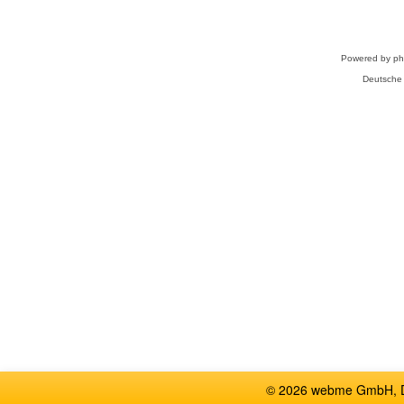
Powered by
p
Deutsche
© 2026 webme GmbH, De