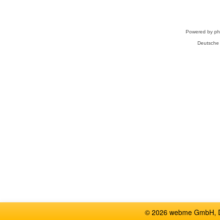
Powered by
p
Deutsche
© 2026 webme GmbH, De