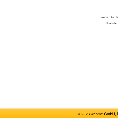
Powered by
p
Deutsche
© 2026 webme GmbH, De