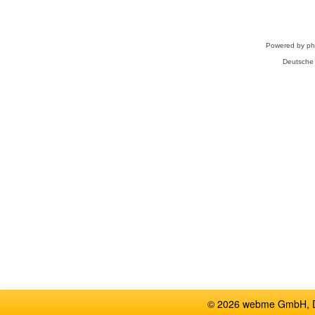
Powered by
p
Deutsche
© 2026 webme GmbH, De