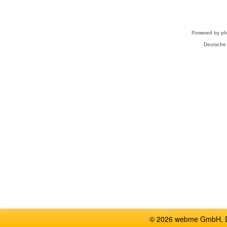
Powered by
p
Deutsche
© 2026 webme GmbH, De