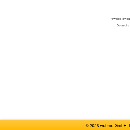
Powered by
p
Deutsche
© 2026 webme GmbH, De