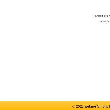
Powered by
p
Deutsche
© 2026 webme GmbH, De