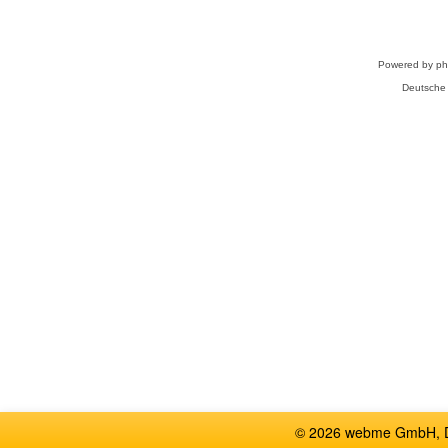
Powered by
p
Deutsche
© 2026 webme GmbH, De