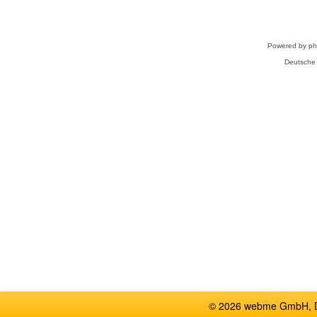
Powered by
p
Deutsche
© 2026 webme GmbH, De