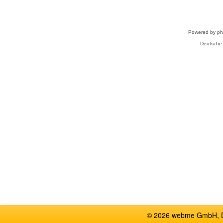
Powered by
p
Deutsche
© 2026 webme GmbH, De