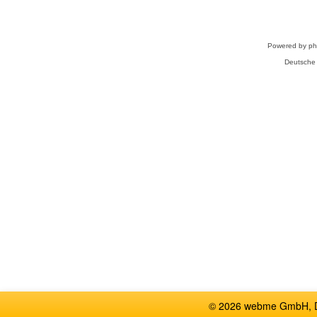
Powered by
p
Deutsche
© 2026 webme GmbH, De