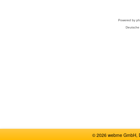
Powered by
p
Deutsche
© 2026 webme GmbH, De