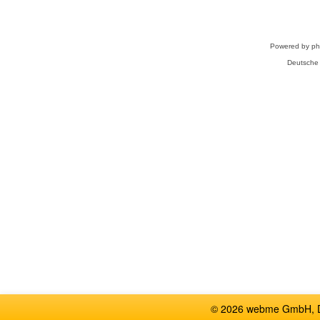
Powered by
p
Deutsche
© 2026 webme GmbH, De