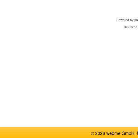
Powered by
p
Deutsche
© 2026 webme GmbH, De