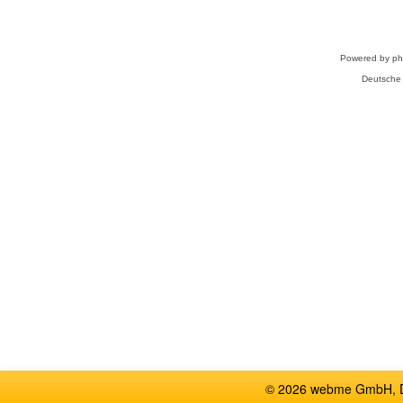
Powered by
p
Deutsche
© 2026 webme GmbH, De