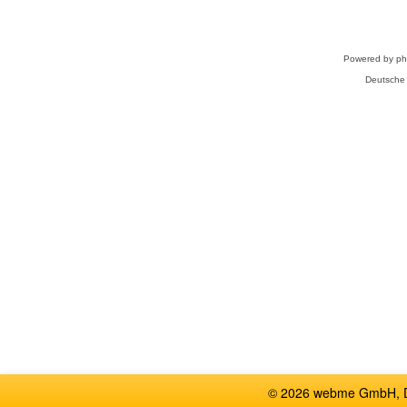
Powered by
p
Deutsche
© 2026 webme GmbH, De