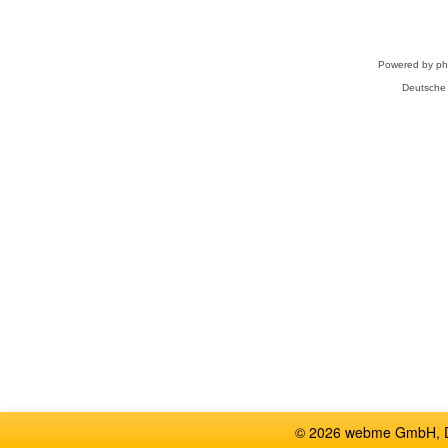
Powered by
p
Deutsche
© 2026 webme GmbH, De