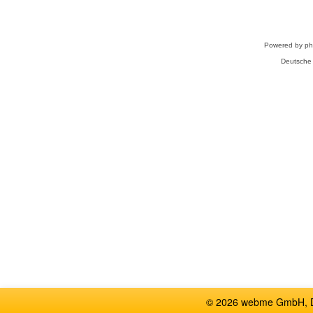
Powered by
p
Deutsche
© 2026 webme GmbH, De