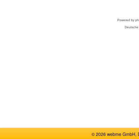
Powered by
p
Deutsche
© 2026 webme GmbH, De