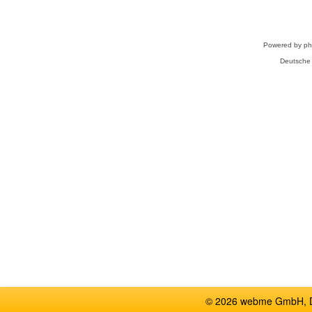
Powered by
p
Deutsche
© 2026 webme GmbH, De