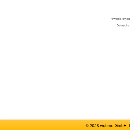
Powered by
p
Deutsche
© 2026 webme GmbH, De