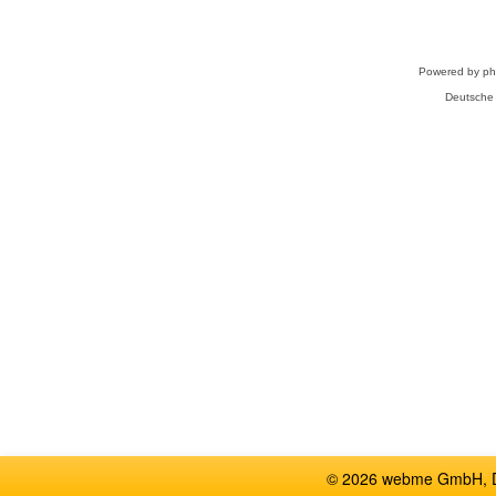
Powered by
p
Deutsche
© 2026 webme GmbH, De