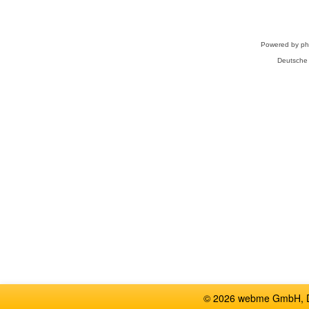
Powered by
p
Deutsche
© 2026 webme GmbH, De