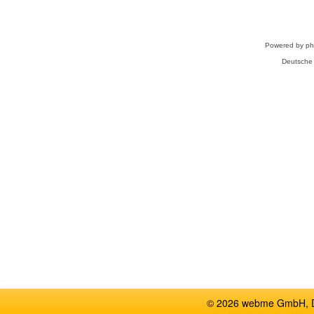
Powered by
p
Deutsche
© 2026 webme GmbH, De