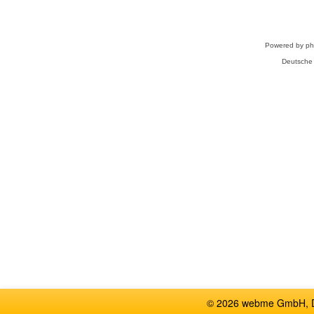
Powered by
p
Deutsche
© 2026 webme GmbH, De