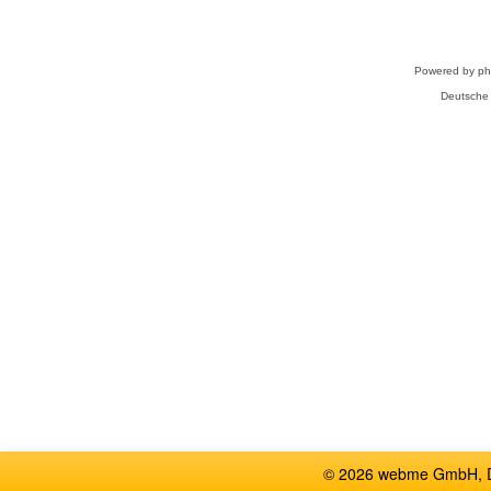
Powered by
p
Deutsche
© 2026 webme GmbH, De