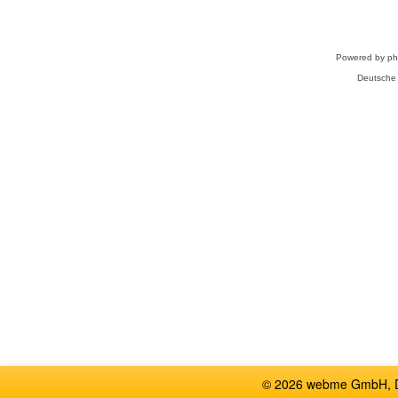
Powered by
p
Deutsche
© 2026 webme GmbH, De