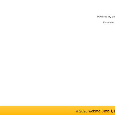
Powered by
p
Deutsche
© 2026 webme GmbH, De