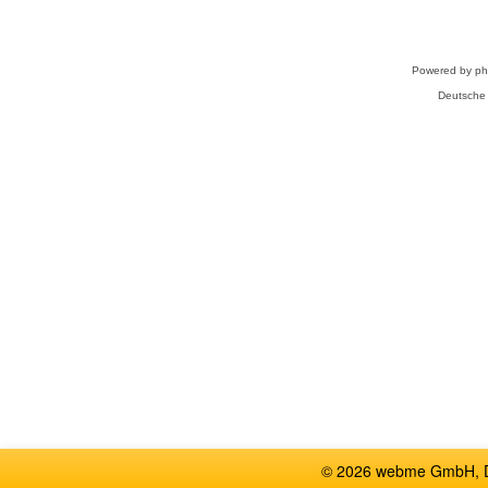
Powered by
p
Deutsche
© 2026 webme GmbH, De