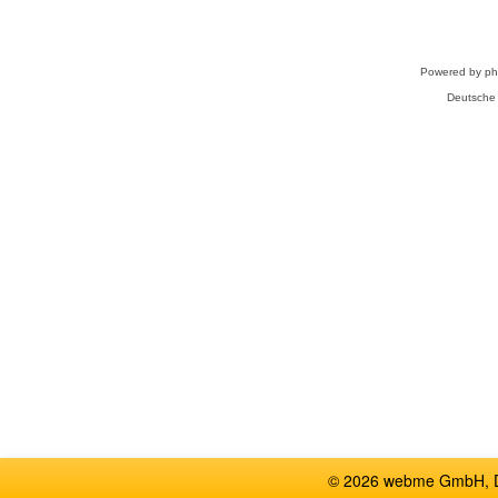
Powered by
p
Deutsche
© 2026 webme GmbH, De