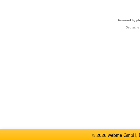
Powered by
p
Deutsche
© 2026 webme GmbH, De