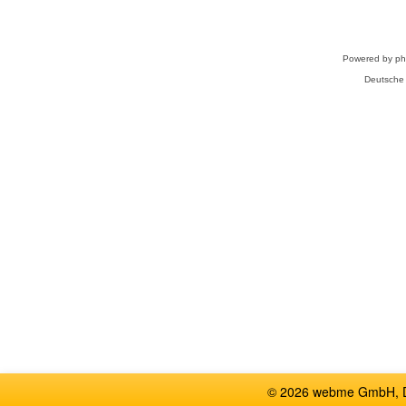
Powered by
p
Deutsche
© 2026 webme GmbH, De