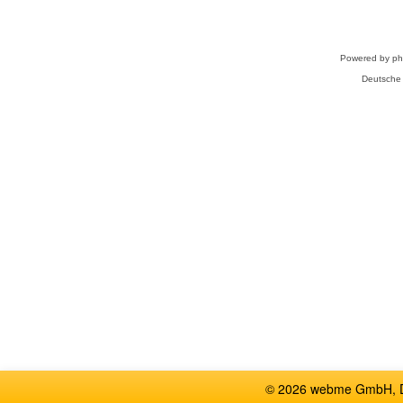
Powered by
p
Deutsche
© 2026 webme GmbH, De