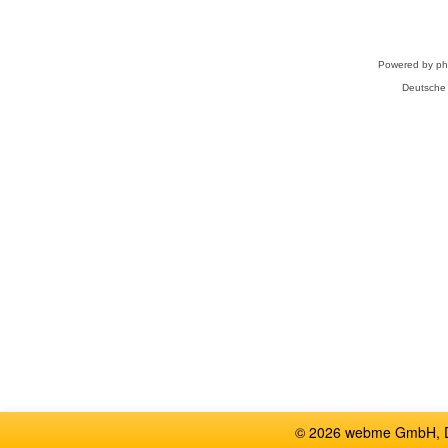
Powered by
p
Deutsche
© 2026 webme GmbH, De