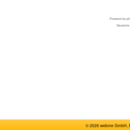
Powered by
p
Deutsche
© 2026 webme GmbH, De