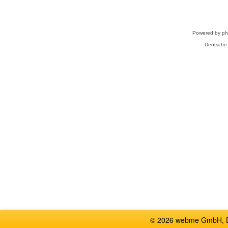
Powered by
p
Deutsche
© 2026 webme GmbH, De