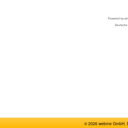
Powered by
p
Deutsche
© 2026 webme GmbH, De