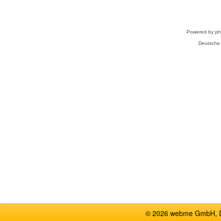
Powered by
p
Deutsche
© 2026 webme GmbH, De