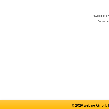
Powered by
p
Deutsche
© 2026 webme GmbH, De